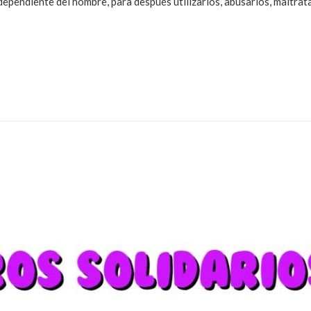
dependiente del hombre, para después utilizarlos, abusarlos, maltrat