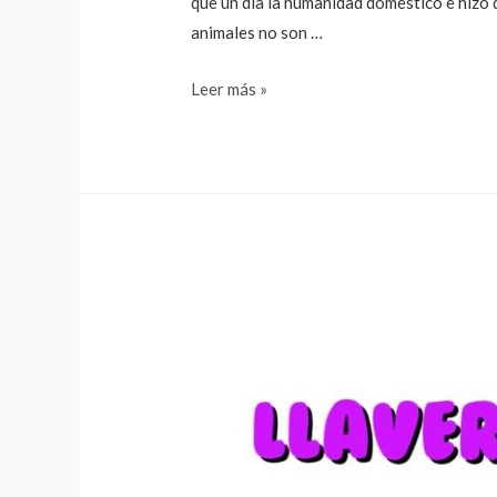
que un día la humanidad domesticó e hizo 
animales no son …
Día
Leer más »
mundial
del
perro