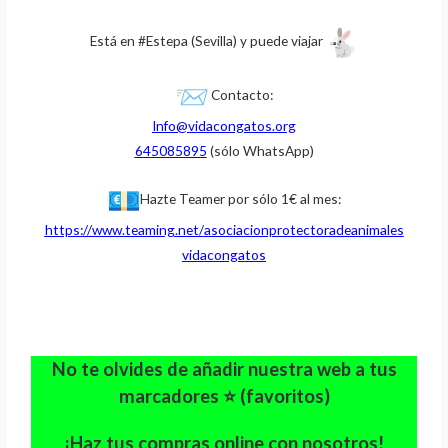
o
ti
k
r
Está en #Estepa (Sevilla) y puede viajar
Contacto:
Info@vidacongatos.org
645085895
(sólo WhatsApp)
Hazte Teamer por sólo 1€ al mes:
https://www.teaming.net/
asociacionprotectoradeanimales
vidacongatos
No te olvides de añadir nuestra web a tus
marcadores ⭐ (favoritos)
¡Haz tus compras online con nosotros!