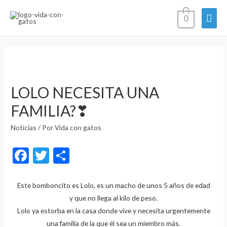
0
LOLO NECESITA UNA
FAMILIA?❣
Noticias
/ Por
Vida con gatos
F
T
C
ac
w
o
e
itt
m
Este bomboncito es Lolo, es un macho de unos 5 años de edad
y que no llega al kilo de peso.
b
er
p
Lolo ya estorba en la casa donde vive y necesita urgentemente
o
ar
una familia de la que él sea un miembro más.