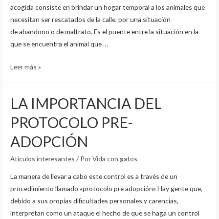
acogida consiste en brindar un hogar temporal a los animales que
necesitan ser rescatados de la calle, por una situación
de abandono o de maltrato. Es el puente entre la situación en la
que se encuentra el animal que …
CASAS
Leer más »
DE
ACOGIDA
LA IMPORTANCIA DEL
PARA
ANIMALES
PROTOCOLO PRE-
ABANDONADOS
ADOPCIÓN
Atículos interesantes
/ Por
Vida con gatos
La manera de llevar a cabo este control es a través de un
procedimiento llamado «protocolo pre adopción» Hay gente que,
debido a sus propias dificultades personales y carencias,
interpretan como un ataque el hecho de que se haga un control