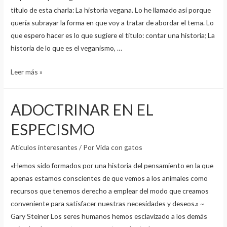
título de esta charla: La historia vegana. Lo he llamado así porque
quería subrayar la forma en que voy a tratar de abordar el tema. Lo
que espero hacer es lo que sugiere el título: contar una historia; La
historia de lo que es el veganismo, …
LA
Leer más »
HISTORIA
VEGANA
ADOCTRINAR EN EL
-
Leslie
ESPECISMO
Cross-
Atículos interesantes
/ Por
Vida con gatos
«Hemos sido formados por una historia del pensamiento en la que
apenas estamos conscientes de que vemos a los animales como
recursos que tenemos derecho a emplear del modo que creamos
conveniente para satisfacer nuestras necesidades y deseos.» ~
Gary Steiner Los seres humanos hemos esclavizado a los demás