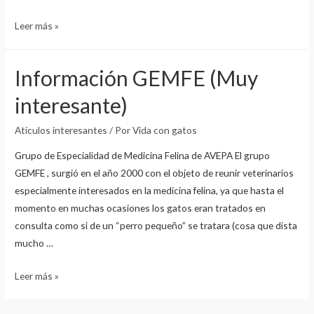
EL
Leer más »
DÍA
QUE
Información GEMFE (Muy
LA
COMUNIDAD
interesante)
CIENTÍFICA
CAMBIÓ
Atículos interesantes
/ Por
Vida con gatos
SU
Grupo de Especialidad de Medicina Felina de AVEPA El grupo
FORMA
GEMFE , surgió en el año 2000 con el objeto de reunir veterinarios
DE
especialmente interesados en la medicina felina, ya que hasta el
VER
momento en muchas ocasiones los gatos eran tratados en
A
consulta como si de un “perro pequeño” se tratara (cosa que dista
LOS
mucho …
ANIMALES
Información
Leer más »
GEMFE
(Muy