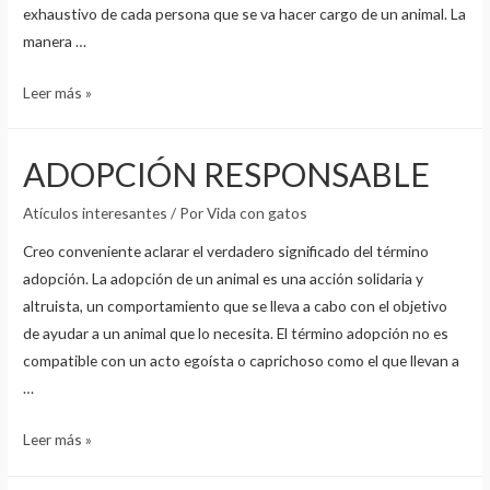
exhaustivo de cada persona que se va hacer cargo de un animal. La
manera …
LA
Leer más »
IMPORTANCIA
DEL
ADOPCIÓN RESPONSABLE
PROTOCOLO
PRE-
Atículos interesantes
/ Por
Vida con gatos
ADOPCIÓN
Creo conveniente aclarar el verdadero significado del término
adopción. La adopción de un animal es una acción solidaria y
altruista, un comportamiento que se lleva a cabo con el objetivo
de ayudar a un animal que lo necesita. El término adopción no es
compatible con un acto egoísta o caprichoso como el que llevan a
…
ADOPCIÓN
Leer más »
RESPONSABLE