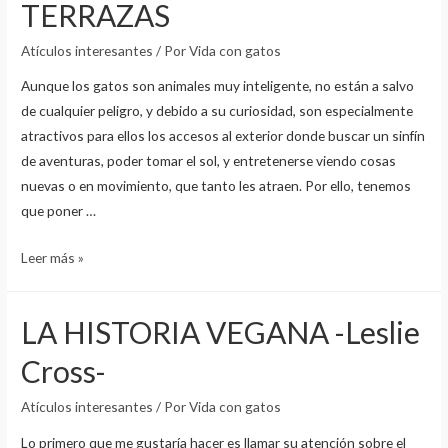
TERRAZAS
Atículos interesantes
/ Por
Vida con gatos
Aunque los gatos son animales muy inteligente, no están a salvo
de cualquier peligro, y debido a su curiosidad, son especialmente
atractivos para ellos los accesos al exterior donde buscar un sinfín
de aventuras, poder tomar el sol, y entretenerse viendo cosas
nuevas o en movimiento, que tanto les atraen. Por ello, tenemos
que poner …
PROTECCIÓN
Leer más »
EN
VENTANAS,
LA HISTORIA VEGANA -Leslie
BALCONES
Y
Cross-
TERRAZAS
Atículos interesantes
/ Por
Vida con gatos
Lo primero que me gustaría hacer es llamar su atención sobre el