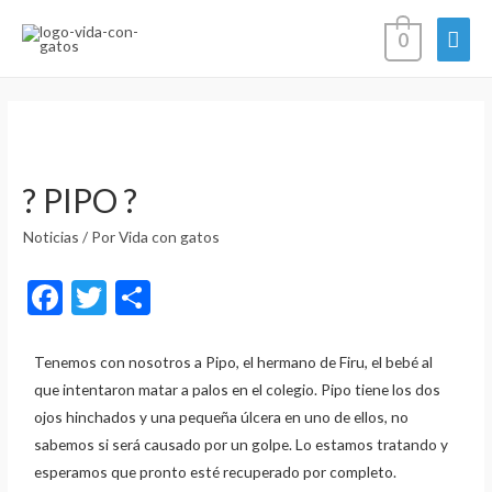
0
? PIPO ?
Noticias
/ Por
Vida con gatos
F
T
C
ac
w
o
e
itt
m
Tenemos con nosotros a Pipo, el hermano de Firu, el bebé al
que intentaron matar a palos en el colegio. Pipo tiene los dos
b
er
p
ojos hinchados y una pequeña úlcera en uno de ellos, no
o
ar
sabemos si será causado por un golpe. Lo estamos tratando y
o
ti
esperamos que pronto esté recuperado por completo.