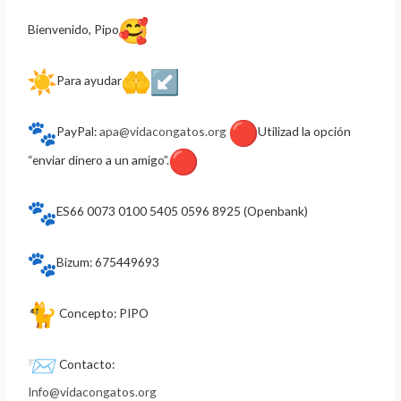
k
r
Bienvenido, Pipo
Para ayudar
PayPal:
apa@vidacongatos.org
Utilizad la opción
“enviar dinero a un amigo”.
ES66 0073 0100 5405 0596 8925 (Openbank)
Bizum: 675449693
Concepto: PIPO
Contacto:
Info@vidacongatos.org