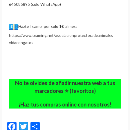
645085895 (sólo WhatsApp)
Hazte Teamer por sólo 1€ al mes:
https://www.teaming.net/
asociacionprotectoradeanimales
vidacongatos
No te olvides de añadir nuestra web a tus
marcadores ⭐ (favoritos)
¡Haz tus compras online con nosotros!
F
T
C