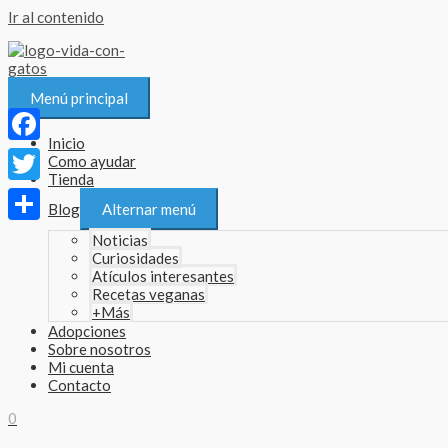
Ir al contenido
Menú principal
Inicio
Facebook
Como ayudar
Tienda
Twitter
Blog
Alternar menú
Compartir
Noticias
Curiosidades
Atículos interesantes
Recetas veganas
+Más
Adopciones
Sobre nosotros
Mi cuenta
Contacto
0