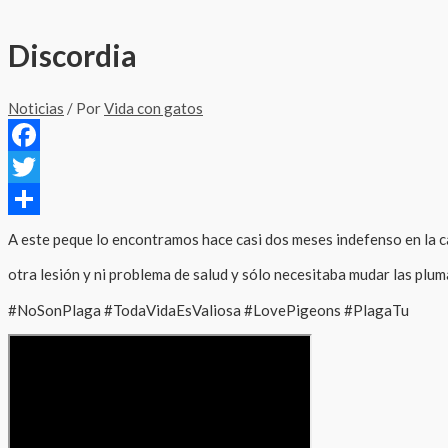
Discordia
Noticias
/ Por
Vida con gatos
Facebook
Twitter
Compartir
A este peque lo encontramos hace casi dos meses indefenso en la cal
otra lesión y ni problema de salud y sólo necesitaba mudar las plum
#NoSonPlaga #TodaVidaEsValiosa #LovePigeons #PlagaTu