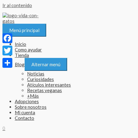
Ir al contenido
Menú principal
Inicio
Facebook
Como ayudar
Tienda
Twitter
Blog
Alternar menú
Compartir
Noticias
Curiosidades
Atículos interesantes
Recetas veganas
+Más
Adopciones
Sobre nosotros
Mi cuenta
Contacto
0