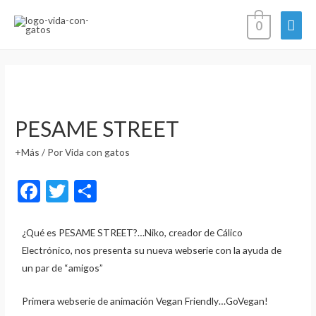
0
PESAME STREET
+Más
/ Por
Vida con gatos
F
T
C
ac
w
o
e
itt
m
¿Qué es PESAME STREET?…Niko, creador de Cálico
Electrónico, nos presenta su nueva webserie con la ayuda de
b
er
p
un par de “amigos”
o
ar
o
ti
Primera webserie de animación Vegan Friendly…GoVegan!