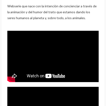
k
r
Webserie que nace con la intención de concienciar a través de
la animación y del humor del trato que estamos dando los
seres humanos al planeta y, sobre todo, a los animales.