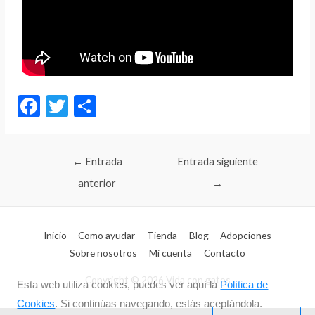
F
T
C
ac
w
o
e
itt
m
←
Entrada
Entrada siguiente
b
er
p
anterior
→
o
ar
o
ti
k
r
Inicio
Como ayudar
Tienda
Blog
Adopciones
Sobre nosotros
Mi cuenta
Contacto
Copyright © 2026
Vida con gatos
Esta web utiliza cookies, puedes ver aquí la
Política de
Cookies
. Si continúas navegando, estás aceptándola.