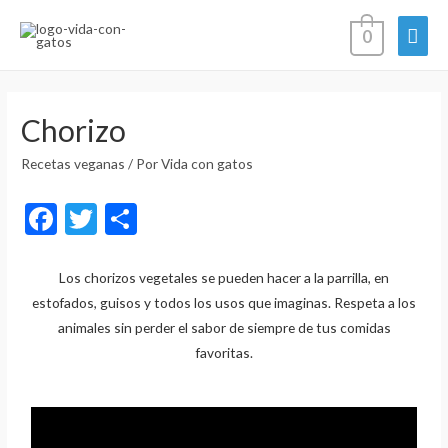
0
Chorizo
Recetas veganas
/ Por
Vida con gatos
F
T
C
ac
w
o
e
itt
m
Los chorizos vegetales se pueden hacer a la parrilla, en
estofados, guisos y todos los usos que imaginas. Respeta a los
b
er
p
animales sin perder el sabor de siempre de tus comidas
o
ar
favoritas.
o
ti
k
r